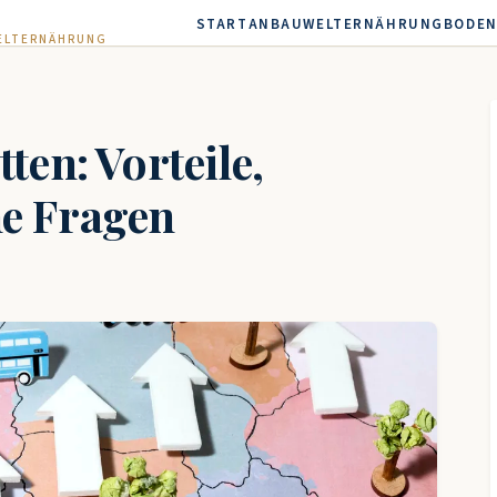
START
ANBAU
WELTERNÄHRUNG
BODEN
WELTERNÄHRUNG
ten: Vorteile,
ne Fragen