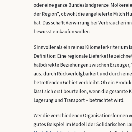
oder eine ganze Bundeslandgrenze. Molkerei
der Region", obwohl die angelieferte Milch 
hat. Das schafft Verwirrung bei Verbraucherin
bewusst einkaufen wollen.
Sinnvoller als ein reines Kilometerkriterium i
Definition: Eine regionale Lieferkette zeichne
halbdirekte Beziehungen zwischen Erzeuger,
aus, durch Rückverfolgbarkeit und durch eine
betreffenden Gebiet verbleibt. Ob ein Produkt
lässt sich erst beurteilen, wenn die gesamte 
Lagerung und Transport – betrachtet wird.
Wer die verschiedenen Organisationsformen v
gutes Beispiel im Modell der Solidarischen La