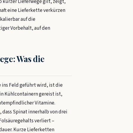
 kurzer Lieferwege gilt, zeigt,
aft eine Lieferkette verkürzen
kalierbar auf die
iger Vorbehalt, auf den
wege: Was die
 ins Feld geführt wird, ist die
n Kühlcontainern gereist ist,
chtempfindlicher Vitamine.
dass Spinat innerhalb von drei
Folsäuregehalts verliert –
auer. Kurze Lieferketten