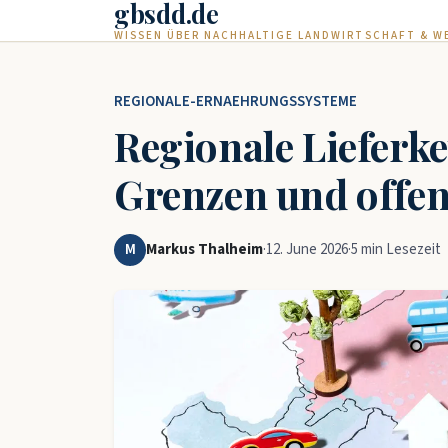
gbsdd.de
Zum Hauptinhalt springen
WISSEN ÜBER NACHHALTIGE LANDWIRTSCHAFT & 
REGIONALE-ERNAEHRUNGSSYSTEME
Regionale Lieferket
Grenzen und offe
M
Markus Thalheim
·
12. June 2026
·
5 min Lesezeit