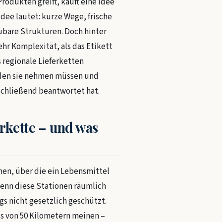
rodukten greift, kauft eine Idee
dee lautet: kurze Wege, frische
ubare Strukturen. Doch hinter
hr Komplexität, als das Etikett
s regionale Lieferketten
ürden sie nehmen müssen und
schließend beantwortet hat.
erkette – und was
onen, über die ein Lebensmittel
enn diese Stationen räumlich
ngs nicht gesetzlich geschützt.
s von 50 Kilometern meinen –