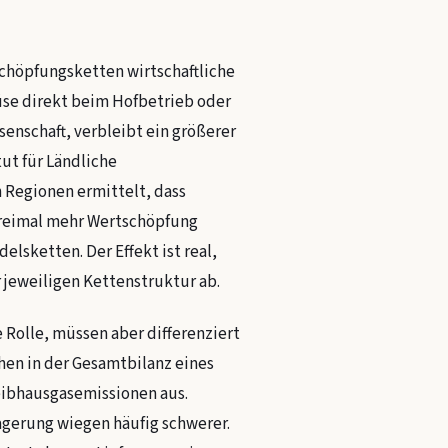
chöpfungsketten wirtschaftliche
üse direkt beim Hofbetrieb oder
enschaft, verbleibt ein größerer
tut für Ländliche
 Regionen ermittelt, dass
dreimal mehr Wertschöpfung
lsketten. Der Effekt ist real,
 jeweiligen Kettenstruktur ab.
 Rolle, müssen aber differenziert
en in der Gesamtbilanz eines
reibhausgasemissionen aus.
erung wiegen häufig schwerer.