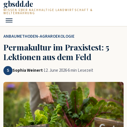
gbsdd.de
Zum Hauptinhalt springen
WISSEN ÜBER NACHHALTIGE LANDWIRTSCHAFT &
WELTERNÄHRUNG
ANBAUMETHODEN-AGRAROEKOLOGIE
Permakultur im Praxistest: 5
Lektionen aus dem Feld
S
Sophia Weinert
·
12. June 2026
·
6 min Lesezeit