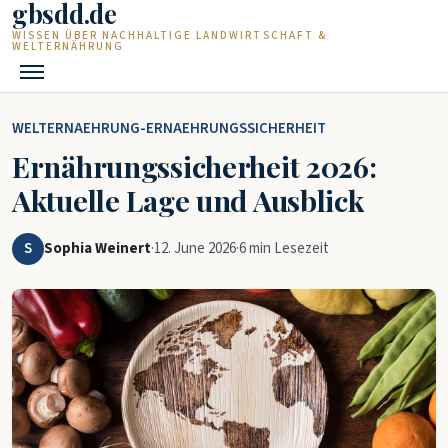
gbsdd.de
Zum Hauptinhalt springen
WISSEN ÜBER NACHHALTIGE LANDWIRTSCHAFT &
WELTERNÄHRUNG
WELTERNAEHRUNG-ERNAEHRUNGSSICHERHEIT
Ernährungssicherheit 2026:
Aktuelle Lage und Ausblick
S
Sophia Weinert
·
12. June 2026
·
6 min Lesezeit